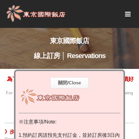
東京國際飯店
線上訂房 │ Reservations
為了給您提供方便優質的線上預訂服務﹐請您仔細填好
關閉/Close
下列各項欄位
For the best reservation service quality, please fill in the following
blanks with correct information
※注意事項/Note:
》步驟1. 選擇房型
1.預約訂房請預先支付訂金，並於訂房後3日內