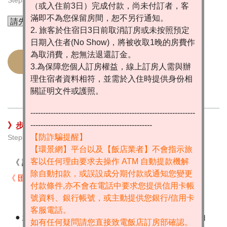
Steps 1. Select Room Type
（或入住前3日）完成付款，尚未付訂者，客
滿即不為您保留房間，恕不另行通知。
2. 旅客於住宿日3日前取消訂房或未按照預定
日期入住者(No Show)，將被收取1晚的房費作
為取消費，恕無法退還訂金。
訂房住宿須知
觀看全部房型房價
3.為保障您個人訂房權益，線上訂房人需與辦
理住宿者資料相符，並需於入住時提供身份相
關証明文件或護照。
-----------------------------------------------------------------
------------------------------------------------
》步驟2. 選擇到達日期,到達時間及付款方式
【防詐騙提醒】
Steps 2. Check in Date, Arrival Time & Payments
【環景網】平台以及【飯店業者】不會指示旅
客以任何理由要求去操作 ATM 自動提款機解
除自動扣款，或誤設成分期付款或通知您變更
《 匯率換算器 / Universal Currency Converter 》
付款條件,亦不會在電話中要求您提供信用卡帳
號資料、銀行帳號，或主動提供您銀行/信用卡
客服電話。
● 您到達的時間 :
( 請由
如有任何疑問請您直接致電飯店訂房部確認。