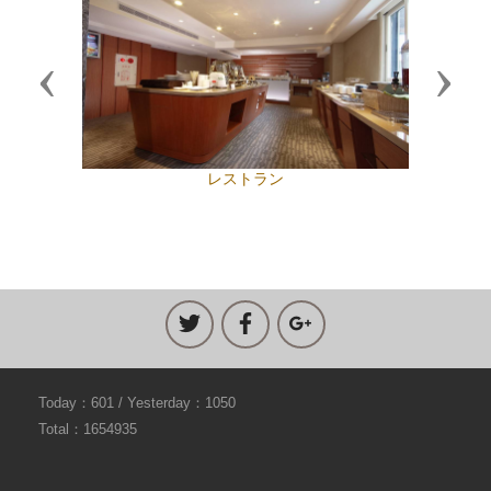
Previous
Next
レストラン
Today：601 / Yesterday：1050
Total：1654935