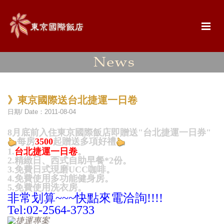
》東京國際送台北捷運一日卷
日期/ Date：2011-08-04
8月底前入住東京國際飯店即贈送"台北捷運一日券"
每房
3500
起贈送多項好禮
1.
台北捷運一日卷
。
2.
精緻日、西式自助早餐*2份。
3.免費日式現磨UCC咖啡。
4.免費使用多功能健身房。
5.免費使用洗衣房。
非常划算~~~快點來電洽詢!!!!
Tel:02-2564-3733