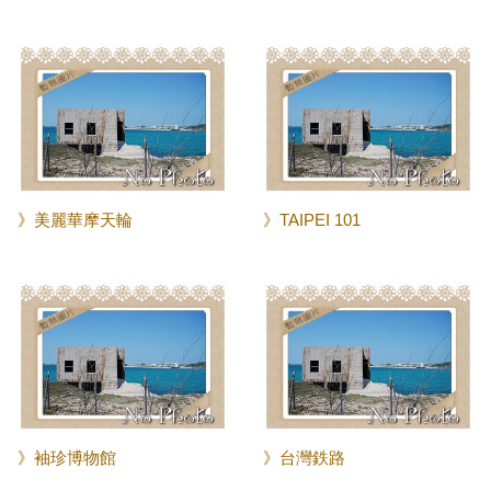
》美麗華摩天輪
》TAIPEI 101
》袖珍博物館
》台灣鉄路