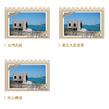
》台灣高鐵
》臺北大眾捷運
》松山機場