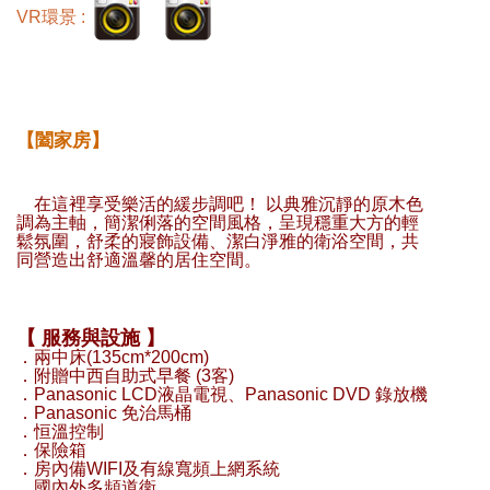
VR環景 :
【闔家房】
在這裡享受樂活的緩步調吧！ 以典雅沉靜的原木色
調為主軸，簡潔俐落的空間風格，呈現穩重大方的輕
鬆氛圍，舒柔的寢飾設備、潔白淨雅的衛浴空間，共
同營造出舒適溫馨的居住空間。
【 服務與設施 】
．兩中床(135cm*200cm)
．附贈中西自助式早餐 (3客)
．Panasonic LCD液晶電視、Panasonic DVD 錄放機
．Panasonic 免治馬桶
．恒溫控制
．保險箱
．房內備WIFI及有線寬頻上網系統
．國內外多頻道衛